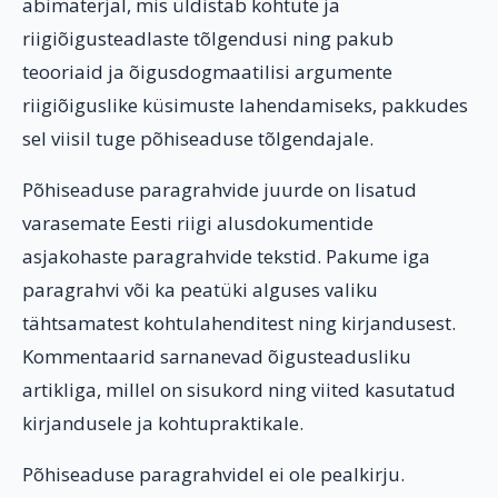
abimaterjal, mis üldistab kohtute ja
riigiõigusteadlaste tõlgendusi ning pakub
teooriaid ja õigusdogmaatilisi argumente
riigiõiguslike küsimuste lahendamiseks, pakkudes
sel viisil tuge põhiseaduse tõlgendajale.
Põhiseaduse paragrahvide juurde on lisatud
varasemate Eesti riigi alusdokumentide
asjakohaste paragrahvide tekstid. Pakume iga
paragrahvi või ka peatüki alguses valiku
tähtsamatest kohtulahenditest ning kirjandusest.
Kommentaarid sarnanevad õigusteadusliku
artikliga, millel on sisukord ning viited kasutatud
kirjandusele ja kohtupraktikale.
Põhiseaduse paragrahvidel ei ole pealkirju.