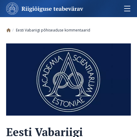
Jäta menüü vahele
Eesti Vabariigi põhiseaduse kommentaarid
Eesti Vabariigi