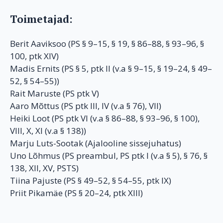
Toimetajad:
Berit Aaviksoo (PS § 9–15, § 19, § 86–88, § 93–96, §
100, ptk XIV)
Madis Ernits (PS § 5, ptk II (v.a § 9–15, § 19–24, § 49–
52, § 54–55))
Rait Maruste (PS ptk V)
Aaro Mõttus (PS ptk III, IV (v.a § 76), VII)
Heiki Loot (PS ptk VI (v.a § 86–88, § 93–96, § 100),
VIII, X, XI (v.a § 138))
Marju Luts-Sootak (Ajalooline sissejuhatus)
Uno Lõhmus (PS preambul, PS ptk I (v.a § 5), § 76, §
138, XII, XV, PSTS)
Tiina Pajuste (PS § 49–52, § 54–55, ptk IX)
Priit Pikamäe (PS § 20–24, ptk XIII)